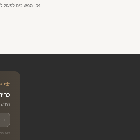
אנו ממשיכים לפעול לש
הצט
כרית
הירשמ
ללא ספא