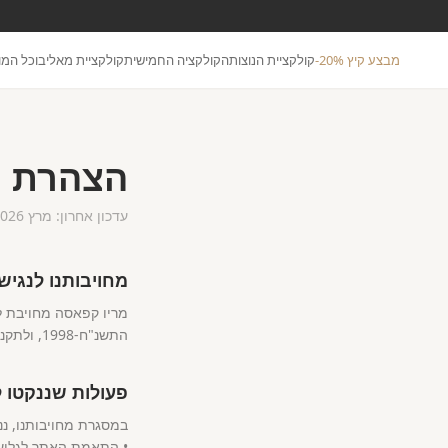
מבצע קיץ 20%-
קולקציית הנוצות
הקולקציה החמישית
קולקציית מאליבו
כל המו
הצהרת נ
עדכון אחרון: מרץ 2026
מחויבותנו לנגיש
מריו קפאסה מחויבת לה
התשנ"ח-1998, ולתקנות שהותקנו מכוחו, ובהתאם לתקן הישראלי ת"י 5568 המבוסס על הנחיות WCAG 2.1 ברמת AA.
פעולות שננקטו 